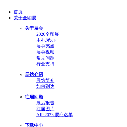
首页
关于全印展
关于展会
2026全印展
主办/承办
展会亮点
展会视频
常见问题
行业支持
展馆介绍
展馆简介
如何到达
往届回顾
展后报告
往届图片
AIP 2023 展商名单
下载中心