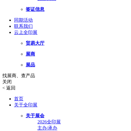
签证信息
同期活动
联系我们
云上全印展
贸易大厅
展商
展品
找展商、查产品
关闭
<
返回
首页
关于全印展
关于展会
2026全印展
主办/承办