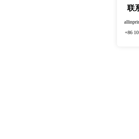
联
allinpr
+86 10