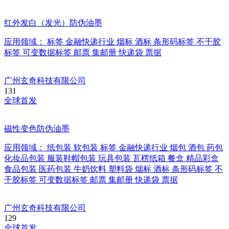
红外发白（发光）防伪油墨
应用领域：
标签
金融快递行业
烟标
酒标
条形码标签
不干胶
标签
可变数据标签
邮票
集邮册
快递袋
票据
广州玄奇科技有限公司
131
全球首发
磁性变色防伪油墨
应用领域：
纸包装
软包装
标签
金融快递行业
烟包
酒包
药包
化妆品包装
服装鞋帽包装
玩具包装
瓦楞纸箱
餐盒
精品彩盒
食品包装
医药包装
牛奶饮料
塑料袋
烟标
酒标
条形码标签
不
干胶标签
可变数据标签
邮票
集邮册
快递袋
票据
广州玄奇科技有限公司
129
全球首发