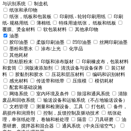
与识别系统
制盒机
纸张和承印物
纸张，纸板和包装板
印刷纸 - 轮转印刷用纸
印刷
纸- 规格用纸
薄棉纸
特殊用途纸张， 纸板和纸板
覆膜、烫金材料
软包装材料
其他承印物
油墨
胶印油墨
柔版印刷油墨
凹印油墨
丝网印刷油墨
墨粉和墨水
涂布/上光
化学品
其他耗材
防粘脏粉末
印版和涂布版材
印刷橡皮布，包装材料
和套筒
润版液添加剂
清洗设备与设备保养
装订材
料
胶黏剂和胶水
压花和层压材料
编码和识别材料
感光材料
传送带和纸带
压痕模
模切耗材
配套和基础设施
网络系统
室内环境及条件
除湿和通风系统
清除
废品和回收系统
输送设备和运输系统（不占地输送设备）
文档管理
测量和检测设备、工具
打包机
备件，
易损件和润滑剂
控制，反馈控制及驱动技术
纸张处
理，单张纸处理， 卷轴和桩处理
隔音
刀具研磨
油
墨研磨、搅拌器和混合器
通风系统（中央压缩空气）