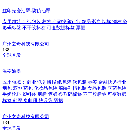
丝印光变油墨-防伪油墨
应用领域：
纸包装
标签
金融快递行业
精品彩盒
烟标
酒标
条
形码标签
不干胶标签
可变数据标签
票据
广州玄奇科技有限公司
138
全球首发
温变油墨
应用领域：
商业印刷
海报
纸包装
软包装
标签
金融快递行业
烟包
酒包
药包
化妆品包装
服装鞋帽包装
食品包装
医药包装
牛奶饮料
塑料袋
烟标
酒标
条形码标签
不干胶标签
可变数据
标签
邮票
集邮册
快递袋
票据
广州玄奇科技有限公司
134
全球首发