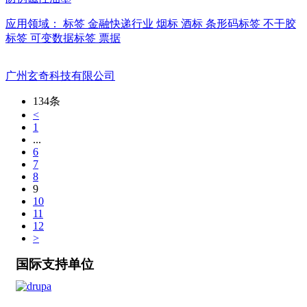
应用领域：
标签
金融快递行业
烟标
酒标
条形码标签
不干胶
标签
可变数据标签
票据
广州玄奇科技有限公司
134条
<
1
...
6
7
8
9
10
11
12
>
国际支持单位