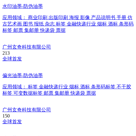
水印油墨-防伪油墨
应用领域：
商业印刷
出版印刷
海报
影像
产品说明书
手册
仿
古艺术画
图书
报纸
杂志
标签
金融快递行业
烟标
酒标
条形码
标签
邮票
集邮册
快递袋
票据
广州玄奇科技有限公司
213
全球首发
偏光油墨-防伪油墨
应用领域：
标签
金融快递行业
烟标
酒标
条形码标签
不干胶
标签
可变数据标签
邮票
集邮册
快递袋
票据
广州玄奇科技有限公司
150
全球首发