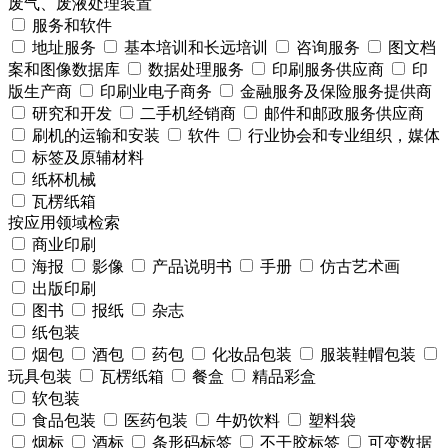
废气、废液处理装置
服务和软件
地址服务
基本培训和长远培训
咨询服务
图文档
案和图像数据库
数据处理服务
印刷服务供应商
印
版生产商
印刷业电子商务
金融服务及保险服务提供商
研究和开发
二手机经销商
邮件和邮政服务供应商
刷机的运输和安装
软件
行业协会和专业组织，媒体
标签及原辅材料
纸杯机械
瓦楞纸箱
按应用领域检索
商业印刷
海报
影像
产品说明书
手册
仿古艺术画
出版印刷
图书
报纸
杂志
纸包装
烟包
酒包
药包
化妆品包装
服装鞋帽包装
玩具包装
瓦楞纸箱
餐盒
精品彩盒
软包装
食品包装
医药包装
牛奶饮料
塑料袋
烟标
酒标
条形码标签
不干胶标签
可变数据