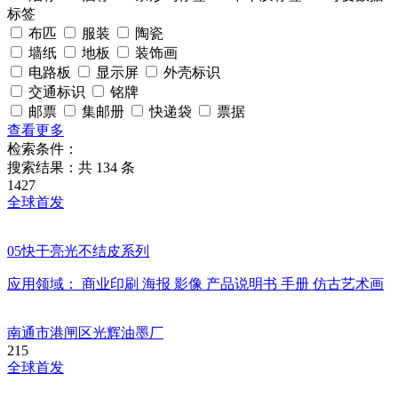
标签
布匹
服装
陶瓷
墙纸
地板
装饰画
电路板
显示屏
外壳标识
交通标识
铭牌
邮票
集邮册
快递袋
票据
查看更多
检索条件：
搜索结果：共
134
条
1427
全球首发
05快干亮光不结皮系列
应用领域：
商业印刷
海报
影像
产品说明书
手册
仿古艺术画
南通市港闸区光辉油墨厂
215
全球首发