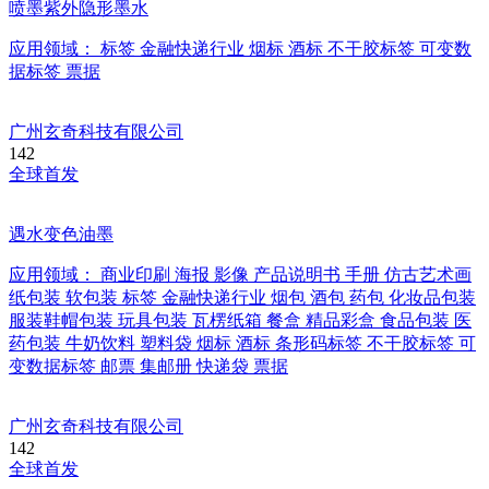
喷墨紫外隐形墨水
应用领域：
标签
金融快递行业
烟标
酒标
不干胶标签
可变数
据标签
票据
广州玄奇科技有限公司
142
全球首发
遇水变色油墨
应用领域：
商业印刷
海报
影像
产品说明书
手册
仿古艺术画
纸包装
软包装
标签
金融快递行业
烟包
酒包
药包
化妆品包装
服装鞋帽包装
玩具包装
瓦楞纸箱
餐盒
精品彩盒
食品包装
医
药包装
牛奶饮料
塑料袋
烟标
酒标
条形码标签
不干胶标签
可
变数据标签
邮票
集邮册
快递袋
票据
广州玄奇科技有限公司
142
全球首发