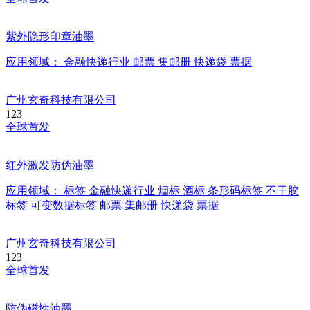
紫外隐形印章油墨
应用领域：
金融快递行业
邮票
集邮册
快递袋
票据
广州玄奇科技有限公司
123
全球首发
红外激发防伪油墨
应用领域：
标签
金融快递行业
烟标
酒标
条形码标签
不干胶
标签
可变数据标签
邮票
集邮册
快递袋
票据
广州玄奇科技有限公司
123
全球首发
防伪磁性油墨