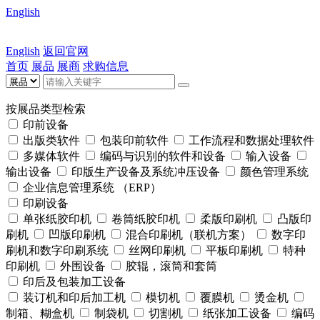
English
English
返回官网
首页
展品
展商
求购信息
按展品类型检索
印前设备
出版类软件
包装印前软件
工作流程和数据处理软件
多媒体软件
编码与识别的软件和设备
输入设备
输出设备
印版生产设备及系统冲压设备
颜色管理系统
企业信息管理系统 （ERP）
印刷设备
单张纸胶印机
卷筒纸胶印机
柔版印刷机
凸版印
刷机
凹版印刷机
混合印刷机（联机方案）
数字印
刷机和数字印刷系统
丝网印刷机
平板印刷机
特种
印刷机
外围设备
胶辊，滚筒和套筒
印后及包装加工设备
装订机和印后加工机
模切机
覆膜机
烫金机
制箱、糊盒机
制袋机
切割机
纸张加工设备
编码