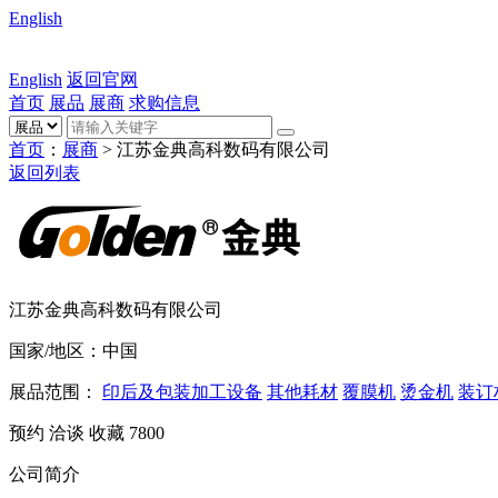
English
English
返回官网
首页
展品
展商
求购信息
首页
：
展商
> 江苏金典高科数码有限公司
返回列表
江苏金典高科数码有限公司
国家/地区：中国
展品范围：
印后及包装加工设备
其他耗材
覆膜机
烫金机
装订
预约
洽谈
收藏
7800
公司简介