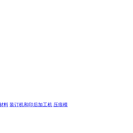
材料
装订机和印后加工机
压痕模