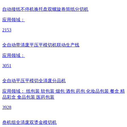
自动接纸不停机换托盘双螺旋卷筒纸分切机
应用领域：
2153
全自动带清废平压平模切机联动生产线
应用领域：
3051
全自动平压平模切全清废分品机
应用领域：
纸包装
软包装
烟包
酒包
药包
化妆品包装
餐盒
精
品彩盒
食品包装
医药包装
3928
叁机组全清废双烫金模切机