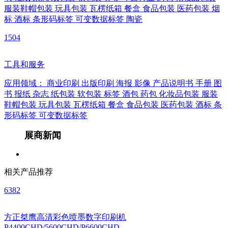
服装鞋帽包装
玩具包装
瓦楞纸箱
餐盒
食品包装
医药包装
烟
标
酒标
条形码标签
可变数据标签
陶瓷
1504
工具和服务
应用领域：
商业印刷
出版印刷
海报
影像
产品说明书
手册
图
书
报纸
杂志
纸包装
软包装
标签
酒包
药包
化妆品包装
服装
鞋帽包装
玩具包装
瓦楞纸箱
餐盒
食品包装
医药包装
酒标
条
形码标签
可变数据标签
展商新闻
相关产品推荐
6382
方正桀鹰高清彩色喷墨数字印刷机
P4400CHD/5600CHD/P6600CHD