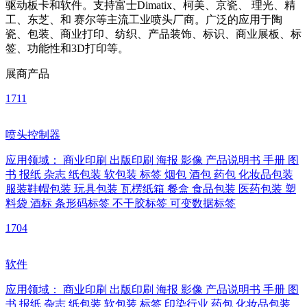
驱动板卡和软件。支持富士Dimatix、柯美、京瓷、 理光、精
工、东芝、和 赛尔等主流工业喷头厂商。广泛的应用于陶
瓷、包装、商业打印、纺织、产品装饰、标识、商业展板、标
签、功能性和3D打印等。
展商产品
1711
喷头控制器
应用领域：
商业印刷
出版印刷
海报
影像
产品说明书
手册
图
书
报纸
杂志
纸包装
软包装
标签
烟包
酒包
药包
化妆品包装
服装鞋帽包装
玩具包装
瓦楞纸箱
餐盒
食品包装
医药包装
塑
料袋
酒标
条形码标签
不干胶标签
可变数据标签
1704
软件
应用领域：
商业印刷
出版印刷
海报
影像
产品说明书
手册
图
书
报纸
杂志
纸包装
软包装
标签
印染行业
药包
化妆品包装