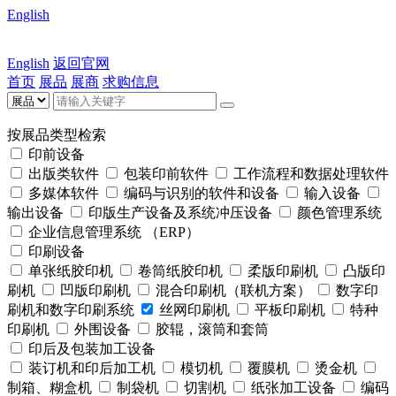
English
English
返回官网
首页
展品
展商
求购信息
按展品类型检索
印前设备
出版类软件
包装印前软件
工作流程和数据处理软件
多媒体软件
编码与识别的软件和设备
输入设备
输出设备
印版生产设备及系统冲压设备
颜色管理系统
企业信息管理系统 （ERP）
印刷设备
单张纸胶印机
卷筒纸胶印机
柔版印刷机
凸版印
刷机
凹版印刷机
混合印刷机（联机方案）
数字印
刷机和数字印刷系统
丝网印刷机
平板印刷机
特种
印刷机
外围设备
胶辊，滚筒和套筒
印后及包装加工设备
装订机和印后加工机
模切机
覆膜机
烫金机
制箱、糊盒机
制袋机
切割机
纸张加工设备
编码