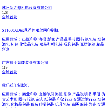
苏州新之彩机电设备有限公司
128
全球首发
ST1060AD磁悬浮伺服丝网印刷机
应用领域：
出版印刷
海报
影像
产品说明书
图书
纸包装
烟包
酒包
药包
化妆品包装
服装鞋帽包装
玩具包装
瓦楞纸箱
精品
彩盒
广东晟图智能装备有限公司
119
全球首发
数码丝印制版机
应用领域：
商业印刷
出版印刷
海报
影像
产品说明书
手册
仿
古艺术画
图书
报纸
杂志
纸包装
印染行业
交通运输行业
烟包
酒包
化妆品包装
服装鞋帽包装
玩具包装
布匹
服装
陶瓷
交通