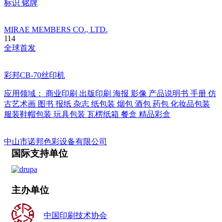
标识
铭牌
MIRAE MEMBERS CO., LTD.
114
全球首发
彩邦CB-70丝印机
应用领域：
商业印刷
出版印刷
海报
影像
产品说明书
手册
仿
古艺术画
图书
报纸
杂志
纸包装
烟包
酒包
药包
化妆品包装
服装鞋帽包装
玩具包装
瓦楞纸箱
餐盒
精品彩盒
中山市诺邦色彩设备有限公司
国际支持单位
主办单位
中国印刷技术协会