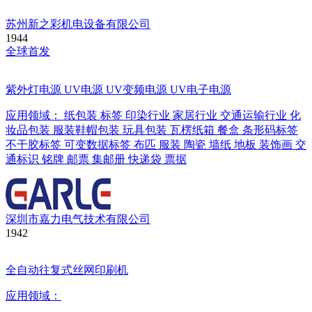
苏州新之彩机电设备有限公司
1944
全球首发
紫外灯电源 UV电源 UV变频电源 UV电子电源
应用领域：
纸包装
标签
印染行业
家居行业
交通运输行业
化
妆品包装
服装鞋帽包装
玩具包装
瓦楞纸箱
餐盒
条形码标签
不干胶标签
可变数据标签
布匹
服装
陶瓷
墙纸
地板
装饰画
交
通标识
铭牌
邮票
集邮册
快递袋
票据
深圳市嘉力电气技术有限公司
1942
全自动往复式丝网印刷机
应用领域：