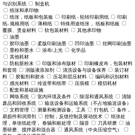
与识别系统
制盒机
纸张和承印物
纸张，纸板和包装板
印刷纸 - 轮转印刷用纸
印刷
纸- 规格用纸
薄棉纸
特殊用途纸张， 纸板和纸板
覆膜、烫金材料
软包装材料
其他承印物
油墨
胶印油墨
柔版印刷油墨
凹印油墨
丝网印刷油墨
墨粉和墨水
涂布/上光
化学品
其他耗材
防粘脏粉末
印版和涂布版材
印刷橡皮布，包装材料
和套筒
润版液添加剂
清洗设备与设备保养
装订材
料
胶黏剂和胶水
压花和层压材料
编码和识别材料
感光材料
传送带和纸带
压痕模
模切耗材
配套和基础设施
网络系统
室内环境及条件
除湿和通风系统
清除
废品和回收系统
输送设备和运输系统（不占地输送设备）
文档管理
测量和检测设备、工具
打包机
备件，
易损件和润滑剂
控制，反馈控制及驱动技术
纸张处
理，单张纸处理， 卷轴和桩处理
隔音
刀具研磨
油
墨研磨、搅拌器和混合器
通风系统（中央压缩空气）