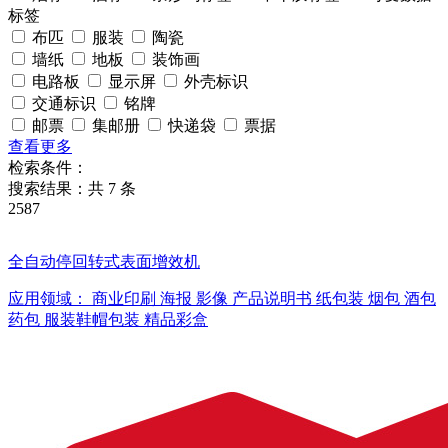
标签
布匹
服装
陶瓷
墙纸
地板
装饰画
电路板
显示屏
外壳标识
交通标识
铭牌
邮票
集邮册
快递袋
票据
查看更多
检索条件：
搜索结果：共
7
条
2587
全自动停回转式表面增效机
应用领域：
商业印刷
海报
影像
产品说明书
纸包装
烟包
酒包
药包
服装鞋帽包装
精品彩盒