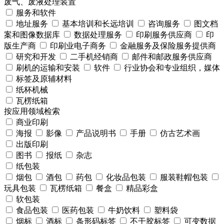
废气、废液处理装置
服务和软件
地址服务
基本培训和长远培训
咨询服务
图文档
案和图像数据库
数据处理服务
印刷服务供应商
印
版生产商
印刷业电子商务
金融服务及保险服务提供商
研究和开发
二手机经销商
邮件和邮政服务供应商
刷机的运输和安装
软件
行业协会和专业组织，媒体
标签及原辅材料
纸杯机械
瓦楞纸箱
按应用领域检索
商业印刷
海报
影像
产品说明书
手册
仿古艺术画
出版印刷
图书
报纸
杂志
纸包装
烟包
酒包
药包
化妆品包装
服装鞋帽包装
玩具包装
瓦楞纸箱
餐盒
精品彩盒
软包装
食品包装
医药包装
牛奶饮料
塑料袋
烟标
酒标
条形码标签
不干胶标签
可变数据