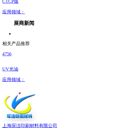
CTCP版
应用领域：
展商新闻
相关产品推荐
4756
UV光油
应用领域：
上海琛洁印刷材料有限公司