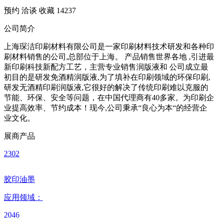
预约
洽谈
收藏
14237
公司简介
上海琛洁印刷材料有限公司是一家印刷材料技术研发和各种印
刷材料销售的公司,总部位于上海。 产品销售世界各地 ,引进最
新印刷科技新配方工艺，主营专业销售润版液和 公司成立最
初目的是研发免酒精润版液,为了填补在印刷领域的环保印刷,
研发无酒精印刷润版液,它很好的解决了传统印刷难以克服的
节能、环保、安全等问题，在中国代理商有40多家。为印刷企
业提高效率、节约成本！现今,公司秉承“良心为本“的经营企
业文化。
展商产品
2302
胶印油墨
应用领域：
2046