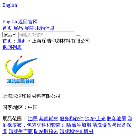
English
English
返回官网
首页
展品
展商
求购信息
首页
：
展商
> 上海琛洁印刷材料有限公司
返回列表
上海琛洁印刷材料有限公司
国家/地区：中国
展品范围：
油墨
其他耗材
服务和软件
涂布/上光
胶印油墨
印
刷橡皮布，包装材料和套筒
润版液添加剂
清洗设备与设备保
养
印版生产商
防粘脏粉末
印版和涂布版材