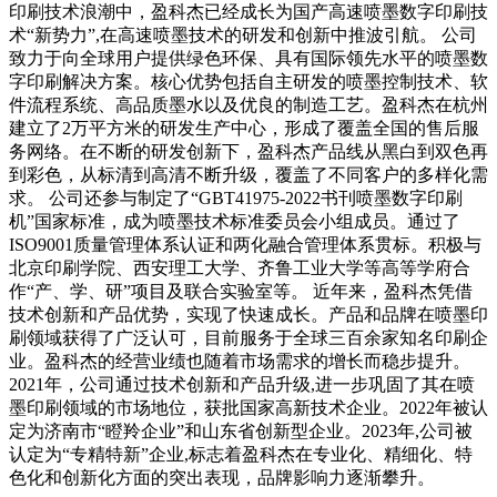
印刷技术浪潮中，盈科杰已经成长为国产高速喷墨数字印刷技
术“新势力”,在高速喷墨技术的研发和创新中推波引航。 公司
致力于向全球用户提供绿色环保、具有国际领先水平的喷墨数
字印刷解决方案。核心优势包括自主研发的喷墨控制技术、软
件流程系统、高品质墨水以及优良的制造工艺。盈科杰在杭州
建立了2万平方米的研发生产中心，形成了覆盖全国的售后服
务网络。在不断的研发创新下，盈科杰产品线从黑白到双色再
到彩色，从标清到高清不断升级，覆盖了不同客户的多样化需
求。 公司还参与制定了“GBT41975-2022书刊喷墨数字印刷
机”国家标准，成为喷墨技术标准委员会小组成员。通过了
ISO9001质量管理体系认证和两化融合管理体系贯标。积极与
北京印刷学院、西安理工大学、齐鲁工业大学等高等学府合
作“产、学、研”项目及联合实验室等。 近年来，盈科杰凭借
技术创新和产品优势，实现了快速成长。产品和品牌在喷墨印
刷领域获得了广泛认可，目前服务于全球三百余家知名印刷企
业。盈科杰的经营业绩也随着市场需求的增长而稳步提升。
2021年，公司通过技术创新和产品升级,进一步巩固了其在喷
墨印刷领域的市场地位，获批国家高新技术企业。2022年被认
定为济南市“瞪羚企业”和山东省创新型企业。2023年,公司被
认定为“专精特新”企业,标志着盈科杰在专业化、精细化、特
色化和创新化方面的突出表现，品牌影响力逐渐攀升。