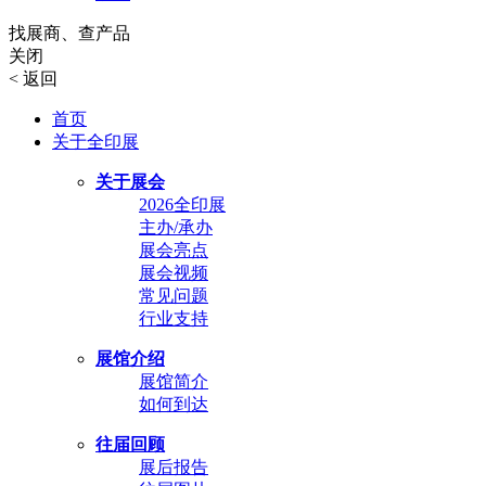
找展商、查产品
关闭
<
返回
首页
关于全印展
关于展会
2026全印展
主办/承办
展会亮点
展会视频
常见问题
行业支持
展馆介绍
展馆简介
如何到达
往届回顾
展后报告