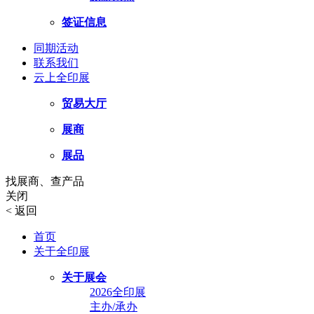
签证信息
同期活动
联系我们
云上全印展
贸易大厅
展商
展品
找展商、查产品
关闭
<
返回
首页
关于全印展
关于展会
2026全印展
主办/承办