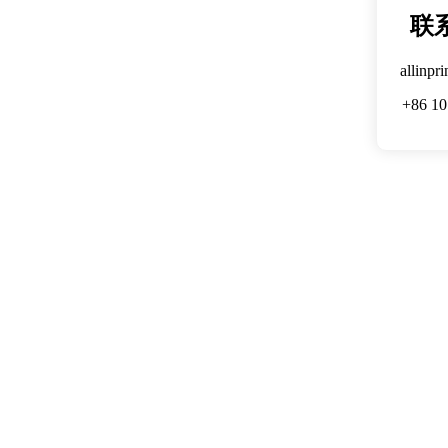
联
allinpr
+86 10