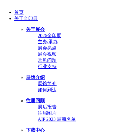
首页
关于全印展
关于展会
2026全印展
主办/承办
展会亮点
展会视频
常见问题
行业支持
展馆介绍
展馆简介
如何到达
往届回顾
展后报告
往届图片
AIP 2023 展商名单
下载中心