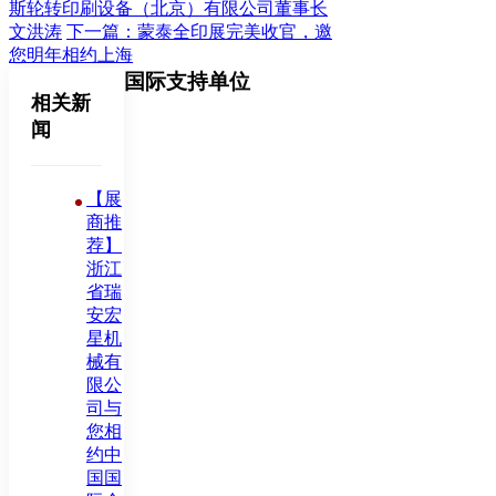
斯轮转印刷设备（北京）有限公司董事长
文洪涛
下一篇：蒙泰全印展完美收官，邀
您明年相约上海
国际支持单位
相关新
闻
【展
商推
荐】
浙江
省瑞
安宏
星机
械有
限公
司与
您相
约中
国国