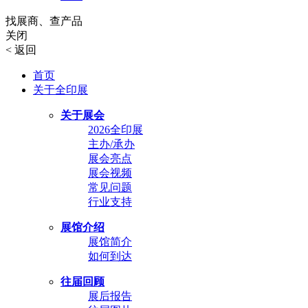
找展商、查产品
关闭
<
返回
首页
关于全印展
关于展会
2026全印展
主办/承办
展会亮点
展会视频
常见问题
行业支持
展馆介绍
展馆简介
如何到达
往届回顾
展后报告