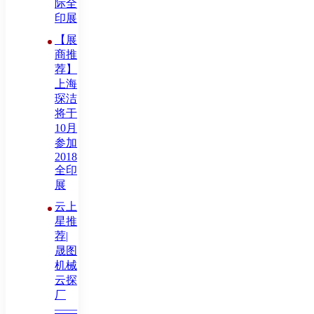
际全
印展
【展
商推
荐】
上海
琛洁
将于
10月
参加
2018
全印
展
云上
星推
荐|
晟图
机械
云探
厂
——