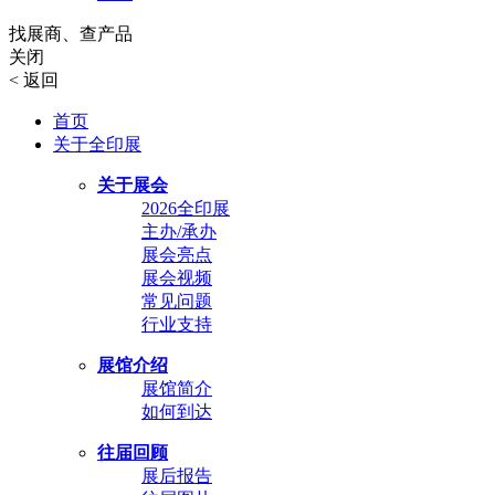
找展商、查产品
关闭
<
返回
首页
关于全印展
关于展会
2026全印展
主办/承办
展会亮点
展会视频
常见问题
行业支持
展馆介绍
展馆简介
如何到达
往届回顾
展后报告