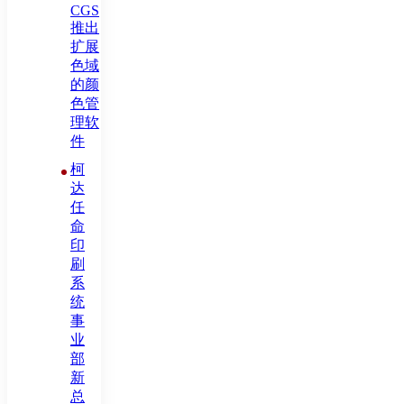
CGS
推出
扩展
色域
的颜
色管
理软
件
柯
达
任
命
印
刷
系
统
事
业
部
新
总