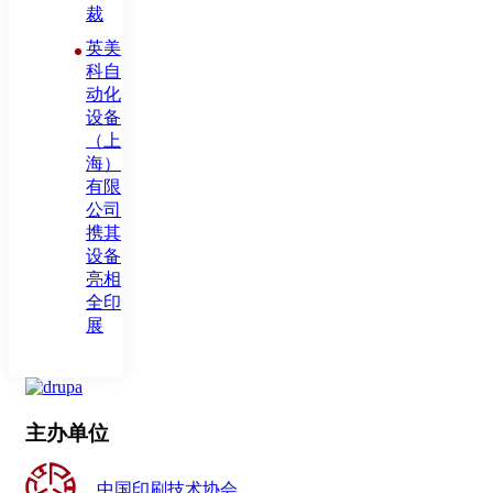
裁
英美
科自
动化
设备
（上
海）
有限
公司
携其
设备
亮相
全印
展
主办单位
中国印刷技术协会