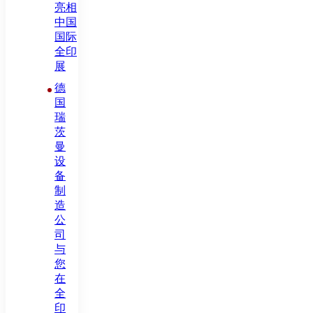
亮相
中国
国际
全印
展
德
国
瑞
茨
曼
设
备
制
造
公
司
与
您
在
全
印