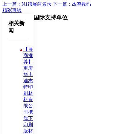
上一篇：N1馆展商名录
下一篇：杰鸣数码
精彩再续
国际支持单位
相关新
闻
【展
商推
荐】
重庆
华丰
迪杰
特印
刷材
料有
限公
司携
旗下
印刷
版材