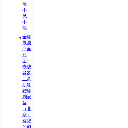
展
不
见
不
散
全印
展展
商面
对
面|
专访
曼罗
兰高
斯轮
转印
刷设
备
（北
京）
有限
公司