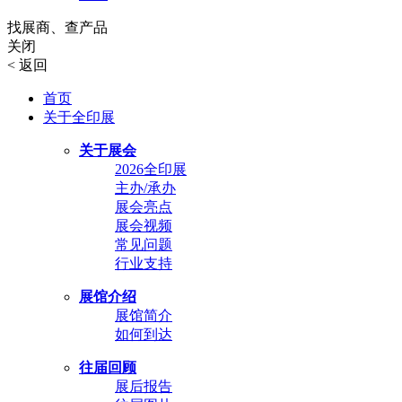
找展商、查产品
关闭
<
返回
首页
关于全印展
关于展会
2026全印展
主办/承办
展会亮点
展会视频
常见问题
行业支持
展馆介绍
展馆简介
如何到达
往届回顾
展后报告