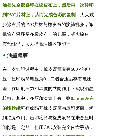
油墨先全部叠印在橡皮布上，然后再一次转印
到PVC片材上，从而完成色彩的复制，
大大减
少涂布后的PVC片材与橡皮布的接触机会，降
低涂布液残留在橡皮布上的几率，减少橡皮
布“记忆”，大大提高油墨的转印率。
油墨蹭脏
在一次转印过程中，橡皮滚筒带有600V的电
压，压印滚筒电压为0，二者合压后存有电压
差，在印刷压力和温度的共同作用下实现油墨
转移。其中，在压印滚筒上有一张
0.3mm左右
的哑粉纸
可有效隔开橡皮滚筒与压印滚筒，起
到绝缘作用。压印滚筒与橡皮滚筒在未合压时
间隙是一定的，但压印纸安装完全依靠手动，