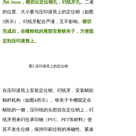
为0.3mm，模切出定位销孔，叼纸牙孔。
二者
的位置、大小要与压印滚筒上的定位销（如图
3所示）、叼纸牙配合严谨，互不影响。
模切
完成后，在哑粉纸的尾部安装铁夹子，方便固
定到压印滚筒上。
图3 压印滚筒上的定位销
在压印滚筒上安装定位销、叼纸牙，安装蜗轮
蜗杆机构（如图4所示）。铁夹子卡槽固定在
蜗轮的一侧，压印纸的头部挂在定位销上，叼
纸牙用来叼住承印物（PVC、PET等材料）使
其不发生位移，保持印刷过程的准确性、紧凑