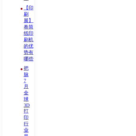
【印
刷
展】
卷筒
纸印
刷机
的优
势有
哪些
把
脉
7
月
全
球
3D
打
印
行
业