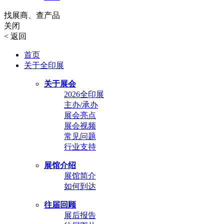
找展商、查产品
关闭
<
返回
首页
关于全印展
关于展会
2026全印展
主办/承办
展会亮点
展会视频
常见问题
行业支持
展馆介绍
展馆简介
如何到达
往届回顾
展后报告