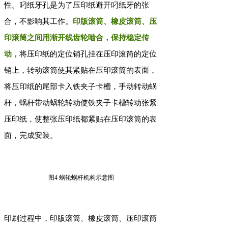
性。叼纸牙孔是为了压印纸避开叼纸牙的张
合，不影响其工作。
印版滚筒、橡皮滚筒、压
印滚筒之间用渐开线齿轮啮合，保持稳定传
动，
将压印纸的定位销孔挂在压印滚筒的定位
销上，转动滚筒使其紧贴在压印滚筒的表面，
将压印纸的尾部卡入铁夹子卡槽，手动转动蜗
杆，蜗杆带动蜗轮转动使铁夹子卡槽转动张紧
压印纸，使整张压印纸都紧贴在压印滚筒的表
面，完成安装。
图4 蜗轮蜗杆机构示意图
印刷过程中，印版滚筒、橡皮滚筒、压印滚筒