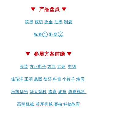
▼ 产品盘点 ▼
喷墨
模切
烫金
油墨
制袋
标签①
标签②
▼ 参展方案前瞻 ▼
长
荣
方
正电子
方邦
京瓷
中德
佳瑞洋
正润
晟图
德莎
科雷
小羚羊
炜冈
乐凯华光
华太智科
路嘉
波拉
华夏视科
高翔机械
英厚机
械
赛柏
科德教
育