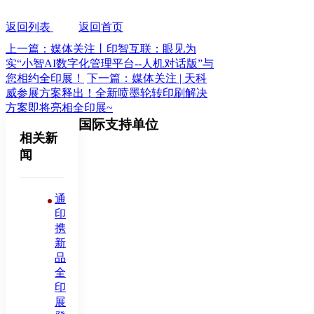
返回列表
返回首页
上一篇：媒体关注丨印智互联：眼见为
实“小智AI数字化管理平台--人机对话版”与
您相约全印展！
下一篇：媒体关注 | 天科
威参展方案释出！全新喷墨轮转印刷解决
方案即将亮相全印展~
国际支持单位
相关新
闻
通
印
携
新
品
全
印
展