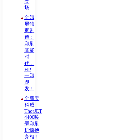
登
场
全印
展独
家剧
透：
印刷
智能
时
代，
HP
一印
即
发！
全新天
科威
ThorJET
4400喷
墨印刷
机惊艳
亮相！