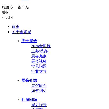
找展商、查产品
关闭
<
返回
首页
关于全印展
关于展会
2026全印展
主办/承办
展会亮点
展会视频
常见问题
行业支持
展馆介绍
展馆简介
如何到达
往届回顾
展后报告