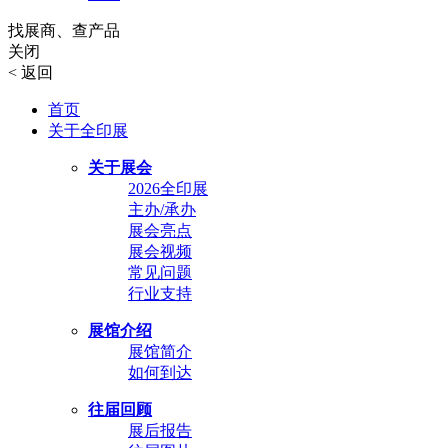
找展商、查产品
关闭
<
返回
首页
关于全印展
关于展会
2026全印展
主办/承办
展会亮点
展会视频
常见问题
行业支持
展馆介绍
展馆简介
如何到达
往届回顾
展后报告