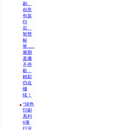
刷、
创意
包装
印
后、
智慧
标
签......
展期
直播
不停
歇，
精彩
仍在
继
续！
“绿色
印刷
系列
6项
行业