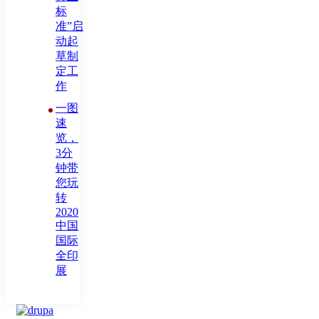
标
准”启
动起
草制
定工
作
一图
速
览，
3分
钟带
您玩
转
2020
中国
国际
全印
展