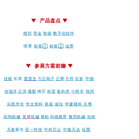
▼ 产品盘点 ▼
模切
烫金
制袋
数字化
软件
喷墨
标签①
标签②
油墨
▼ 参展方案前瞻 ▼
佳能
长荣
爱普生
方正电子
正博
方邦
京瓷
中德
佳瑞洋
正润
晟图
德莎
科雷
盈科杰
小羚羊
炜冈
乐凯华光
华太智科
路嘉
波拉
华夏视科
京隽
高翔机械
英厚机
械
赛柏
科德教
育
雅思机械
欣炜
天泰
紫光
至一科技
中科芯云
中集天达
征图