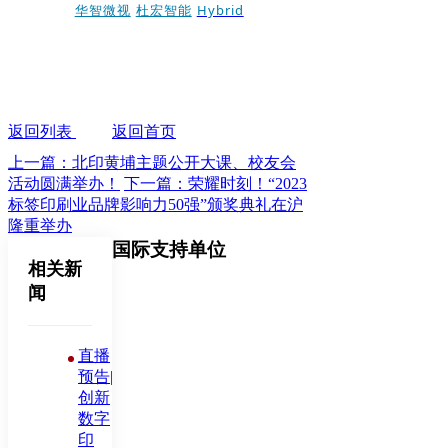
华智微视
杜宏智能
Hybrid
返回列表
返回首页
上一篇：北印黄埔主题公开大课、校友会
活动圆满举办！
下一篇：荣耀时刻！“2023
标签印刷业品牌影响力50强”颁奖典礼在沪
隆重举办
国际支持单位
相关新
闻
直播
预告|
创新
数字
印