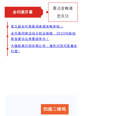
重点攻略邀
全印展开幕
您关注
第九届全印展最强参观攻略来啦→
全印展同期活动日程全揭晓，2023印刷创
新发展论坛将重磅举办！
大咖探展日程排期公布，邀您沉浸式逛遍全
印展~
扫描二维码