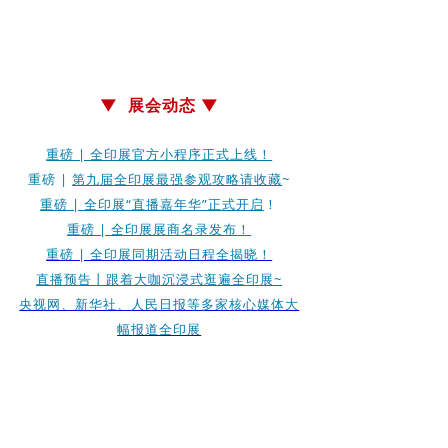
▼ 展会动态 ▼
重磅 | 全印展官方小程序正式上线！
重磅 |
第九届全印展最强参观攻略请收藏
~
重磅 | 全印展“直播嘉年华”正式开启
！
重磅 | 全印展展商名录发布
！
重磅 | 全印展同期活动日程全揭晓
！
直播预告丨跟着大咖沉浸式逛遍全印展~
央视网、新华社、人民日报等多家核心媒体大
幅报道全印展