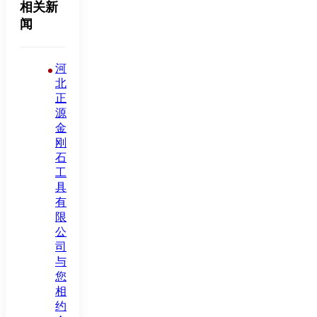
相关新
闻
河
北
正
源
金
刚
石
工
具
有
限
公
司
与
您
相
约