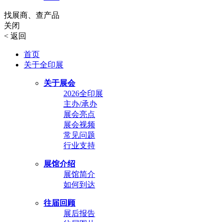
找展商、查产品
关闭
<
返回
首页
关于全印展
关于展会
2026全印展
主办/承办
展会亮点
展会视频
常见问题
行业支持
展馆介绍
展馆简介
如何到达
往届回顾
展后报告