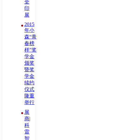
全
印
展
2015
年小
森“青
春榜
样”奖
学金
颁奖
暨奖
学金
续约
仪式
隆重
举行
展
商|
科
雷
智