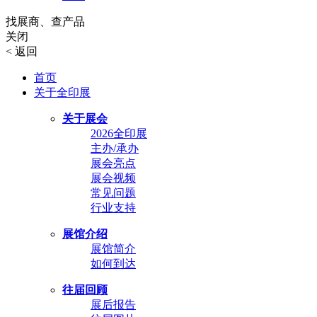
找展商、查产品
关闭
<
返回
首页
关于全印展
关于展会
2026全印展
主办/承办
展会亮点
展会视频
常见问题
行业支持
展馆介绍
展馆简介
如何到达
往届回顾
展后报告