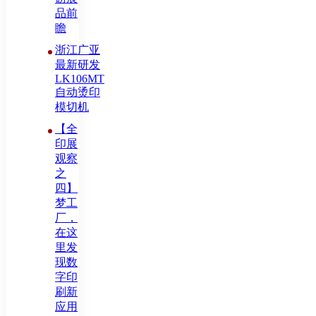
品前
瞻
浙江广亚
最新研发
LK106MT
自动烫印
模切机
【全
印展
观察
之
四】
梦工
厂，
在这
里发
现数
字印
刷新
应用