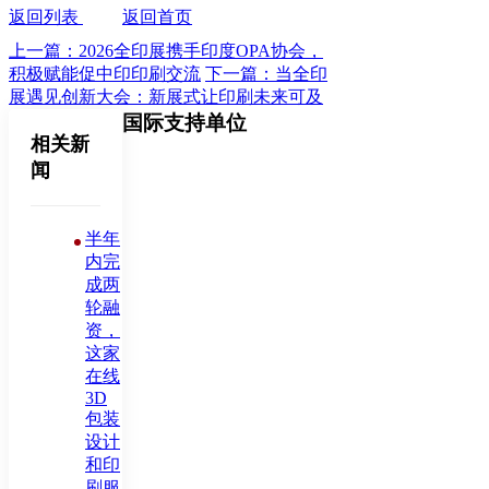
返回列表
返回首页
上一篇：2026全印展携手印度OPA协会，
积极赋能促中印印刷交流
下一篇：当全印
展遇见创新大会：新展式让印刷未来可及
国际支持单位
相关新
闻
半年
内完
成两
轮融
资，
这家
在线
3D
包装
设计
和印
刷服