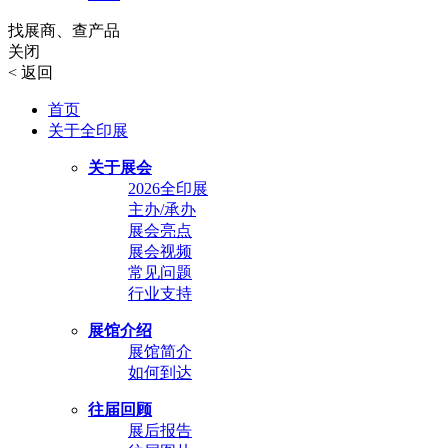
找展商、查产品
关闭
<
返回
首页
关于全印展
关于展会
2026全印展
主办/承办
展会亮点
展会视频
常见问题
行业支持
展馆介绍
展馆简介
如何到达
往届回顾
展后报告