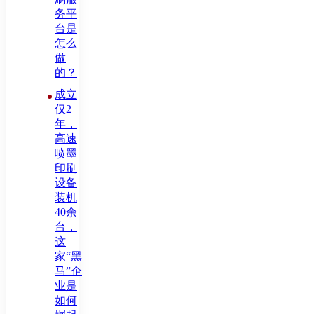
务平
台是
怎么
做
的？
成立
仅2
年，
高速
喷墨
印刷
设备
装机
40余
台，
这
家“黑
马”企
业是
如何