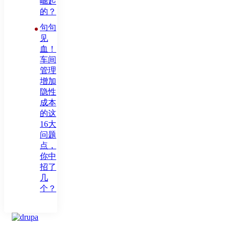
崛起
的？
句句
见
血！
车间
管理
增加
隐性
成本
的这
16大
问题
点，
你中
招了
几
个？