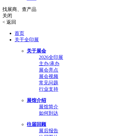
找展商、查产品
关闭
<
返回
首页
关于全印展
关于展会
2026全印展
主办/承办
展会亮点
展会视频
常见问题
行业支持
展馆介绍
展馆简介
如何到达
往届回顾
展后报告