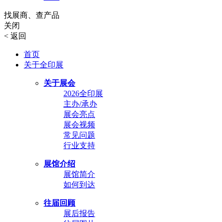
找展商、查产品
关闭
<
返回
首页
关于全印展
关于展会
2026全印展
主办/承办
展会亮点
展会视频
常见问题
行业支持
展馆介绍
展馆简介
如何到达
往届回顾
展后报告